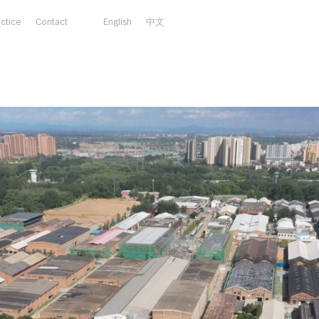
actice
Contact
English
中文