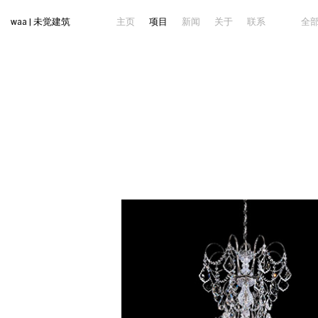
waa | 未觉建筑
主页
项目
新闻
关于
联系
全