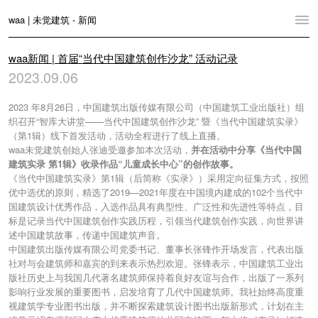
waa | 未觉建筑 - 新闻
主页
waa新闻 | 首届“当代中国建筑创作沙龙” 活动记录
2023.09.06
项目
2023 年8月26日，中国建筑出版传媒有限公司（中国建筑工业出版社）组
新闻
织召开“智库大讲堂——当代中国建筑创作沙龙” 暨《当代中国建筑实录》
（第1辑）线下首发活动，活动全程进行了线上直播。
关于
waa未觉建筑创始人张迪受邀参加本次活动，
并
在活动中分享
《当代中国
建筑实录 第1辑》收录作品
“儿童成长中心”的创作故事。
联系
《当代中国建筑实录》第1辑（后简称《实录》）采用定向征集方式，按照
优中选优的原则，精选了2019—2021年度在中国境内建成的102个当代中
语言:
English
中文
国建筑设计优秀作品，入选作品具有典型性、广泛性和先进性等特点，目
标是记录当代中国建筑创作实践历程，引领当代建筑创作实践，向世界讲
述中国建筑故事，传递中国建筑声音。
切换至PC网站
中国建筑出版传媒有限公司党委书记、董事长张锋作开场发言，代表出版
社对与会建筑师和嘉宾的到来表示热烈欢迎。张锋表示，中国建筑工业出
版社历史上与我国几代著名建筑师保持着良好友谊与合作，出版了一系列
影响行业发展的重要图书，启发培育了几代中国建筑师。我社始终高度重
视建筑学专业图书出版，并不断探索建筑设计图书出版新形式，计划在主