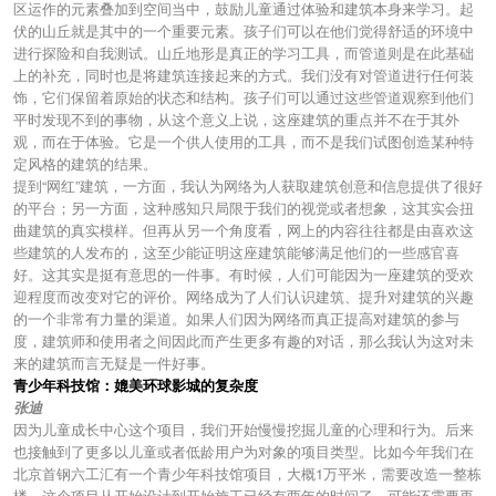
区运作的元素叠加到空间当中，鼓励儿童通过体验和建筑本身来学习。起
伏的山丘就是其中的一个重要元素。孩子们可以在他们觉得舒适的环境中
进行探险和自我测试。山丘地形是真正的学习工具，而管道则是在此基础
上的补充，同时也是将建筑连接起来的方式。我们没有对管道进行任何装
饰，它们保留着原始的状态和结构。孩子们可以通过这些管道观察到他们
平时发现不到的事物，从这个意义上说，这座建筑的重点并不在于其外
观，而在于体验。它是一个供人使用的工具，而不是我们试图创造某种特
定风格的建筑的结果。
提到“网红”建筑，一方面，我认为网络为人获取建筑创意和信息提供了很好
的平台；另一方面，这种感知只局限于我们的视觉或者想象，这其实会扭
曲建筑的真实模样。但再从另一个角度看，网上的内容往往都是由喜欢这
些建筑的人发布的，这至少能证明这座建筑能够满足他们的一些感官喜
好。这其实是挺有意思的一件事。有时候，人们可能因为一座建筑的受欢
迎程度而改变对它的评价。网络成为了人们认识建筑、提升对建筑的兴趣
的一个非常有力量的渠道。如果人们因为网络而真正提高对建筑的参与
度，建筑师和使用者之间因此而产生更多有趣的对话，那么我认为这对未
来的建筑而言无疑是一件好事。
青少年科技馆：媲美环球影城的复杂度
张迪
因为儿童成长中心这个项目，我们开始慢慢挖掘儿童的心理和行为。后来
也接触到了更多以儿童或者低龄用户为对象的项目类型。比如今年我们在
北京首钢六工汇有一个青少年科技馆项目，大概1万平米，需要改造一整栋
楼。这个项目从开始设计到开始施工已经有两年的时间了，可能还需要再