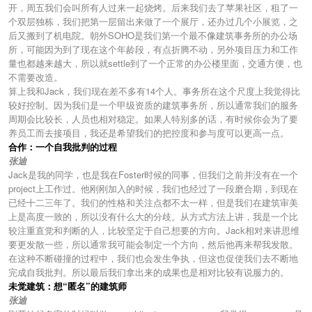
开，周五我们会叫所有人过来一起烧烤。后来我们去了苹果社区，租了一
个双层独栋，我们把第一层留出来做了一个展厅，还办过几个小展览，之
后又搬到了机电院。朝外SOHO是我们第一个最不像建筑事务所的办公场
所，可能因为到了现在这个年龄段，有点折腾不动，另外项目压力和工作
量也都越来越大，所以就settle到了一个正常的办公楼里面，交通方便，也
不需要改造。
算上我和Jack，我们现在差不多有14个人。事务所在这个尺度上我觉得比
较好控制。因为我们是一个甲级资质的建筑事务所，所以通常我们的服务
周期会比较长，人员也相对稳定。如果人特别多的话，有时候你会为了要
养员工而去接项目，我还是希望我们的把控度和参与度可以更高一点。
合作：一个自我批判的过程
张迪
Jack是我的同学，也是我在Foster时候的同事，但我们之前并没有在一个
project上工作过。他刚刚加入的时候，我们也经过了一段磨合期，到现在
已经十二三年了。我们的性格和关注点都不太一样，但是我们在建筑审美
上是高度一致的，所以没有什么大的分歧。从方式方法上讲，我是一个比
较注重直觉和判断的人，比较坚定于自己想要的方向。Jack相对来讲思维
要更发散一些，所以通常我可能会制定一个方向，然后他再来帮我发散。
在这种不断碰撞的过程中，我们也会发生争执，但这也促使我们去不断地
完成自我批判。所以最后我们拿出来的成果也是相对比较有说服力的。
未觉建筑：想“匿名”的建筑师
张迪