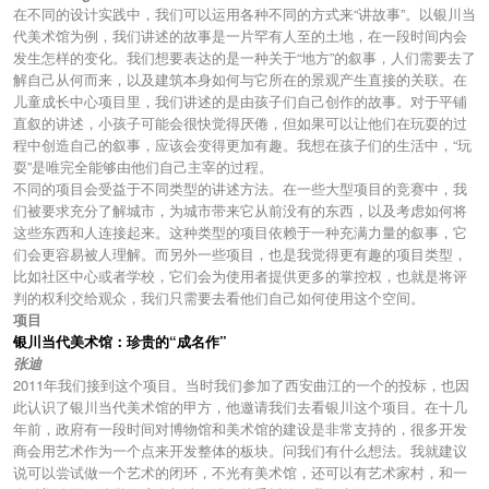
在不同的设计实践中，我们可以运用各种不同的方式来“讲故事”。以银川当
代美术馆为例，我们讲述的故事是一片罕有人至的土地，在一段时间内会
发生怎样的变化。我们想要表达的是一种关于“地方”的叙事，人们需要去了
解自己从何而来，以及建筑本身如何与它所在的景观产生直接的关联。在
儿童成长中心项目里，我们讲述的是由孩子们自己创作的故事。对于平铺
直叙的讲述，小孩子可能会很快觉得厌倦，但如果可以让他们在玩耍的过
程中创造自己的叙事，应该会变得更加有趣。我想在孩子们的生活中，“玩
耍”是唯完全能够由他们自己主宰的过程。
不同的项目会受益于不同类型的讲述方法。在一些大型项目的竞赛中，我
们被要求充分了解城市，为城市带来它从前没有的东西，以及考虑如何将
这些东西和人连接起来。这种类型的项目依赖于一种充满力量的叙事，它
们会更容易被人理解。而另外一些项目，也是我觉得更有趣的项目类型，
比如社区中心或者学校，它们会为使用者提供更多的掌控权，也就是将评
判的权利交给观众，我们只需要去看他们自己如何使用这个空间。
项目
银川当代美术馆：珍贵的“成名作”
张迪
2011年我们接到这个项目。当时我们参加了西安曲江的一个的投标，也因
此认识了银川当代美术馆的甲方，他邀请我们去看银川这个项目。在十几
年前，政府有一段时间对博物馆和美术馆的建设是非常支持的，很多开发
商会用艺术作为一个点来开发整体的板块。问我们有什么想法。我就建议
说可以尝试做一个艺术的闭环，不光有美术馆，还可以有艺术家村，和一