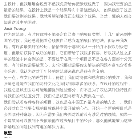
去设计，但我屡屡会说要不然我免费给你把景观也做了，因为我想要的是
最后的结果。在设计上我是一个结果导向非常强烈的人，如果确定了这是
我们要达到的效果，我就希望能够真正实现这个效果。当然，懂的人都会
知道这其中的困难。
Jack Young
作为建筑师，有时候你并不能决定自己参与的项目类型。十几年前来到中
国的时候，我还总是抱着必须做自己感兴趣的项目的想法。但后来我发
现，有许多最美好的经历，恰恰来源于那些我从一开始并不报以积极态
度，但最后获得了成功的项目。它们带给了我很多惊喜。所以我从这么多
年的经验中体会到的是，不要过于在意一个项目是不是在各方面都十分完
美。有时候你需要放宽心，去想想那些需要你去解决的问题本身包含着多
少乐趣。我认为这对于年轻的建筑师来说也是很有意义的。
另一点，在文化的差异性上，得益于我们对身体和感官体验的关注，我和
张迪总是能在我们的两种文化之间找到非常多的联系。在设计的过程中，
我也总是试图去尽可能地捕捉到这些部分，而不是为了表达某种独特性而
将我们的想法区分开。我们总是试图将所有人聚集在一起。
我们尝试着各种各样的项目，这也是在中国工作最有趣的地方之一。我们
必须对自己想要实现的目标保持非常开放的心态。开始一个新的项目总是
会面临种种麻烦，因为它需要我们去面对以前没有涉足过的领域。如果一
个建筑师可以做到不去依赖他在过去项目中的经验，那么他就能够为这些
新涌现的问题找到有趣的解决方案。
展望