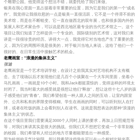
个雕塑公园。他觉得这个想法不错，就委托给了我们来做。
银美在我心里面一直占据着非常重要的位置，因为它是我们的第一个“成名
作”。我觉得让我很欣慰的一点是银美一直很活跃，它不是一个停滞不前的
美术馆，而是在不断蜕变。它一直在做西北的双年展，也和很多国内外的
策展人和艺术家合作，可以说是西北地区最专业的当代艺术馆之一。这个
项目让我们知道了怎样提供一个专业的、国际级别的艺术馆，这对我们来
讲是一段很珍贵的经历。讲得大一点，我觉得它对当地也产生了重要的意
义，因为它的周围环境是很美的，对于银川当地人来说，这给了他们一个
很好的、在日常生活中接触艺术的机会。
老鹰画室：“浪漫的集体主义”
张迪
老鹰画室是一个艺术培训学校，在设计之前我其实对艺培机构不太有概
念。去了现场以后才发现他们是几百个小孩聚在一个大车间里面，坐着小
马扎画画，一画就是10个小时。我和Jack都挺震惊的，觉得这样的环境太
封闭了。我当时最大的感受就是很想让他们“释放”，想让这些十七八岁的孩
子感受他们的“青春”。我们希望创造一种人跟人之间的互动，让室内跟室
外、公共和私有的界限变得模糊。学生在画画的同时，可以听到别人在打
球，或者在吃饭的路上会看到别人在读书。这就是我想表达的那种“浪漫的
集体主义”的状态。
在这个项目里我们需要满足3000个人同时上课的要求，再加上日照规范等
等，对我们来讲其实是很大的挑战。但我们又不想把它变成一个非常刻板
的校园，我们希望有人经过的地方尽量都能塑造出一种感受。
因为杭州的天气比较阴，所以我希望这些学生可以在一个相对比较光亮