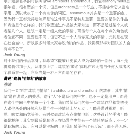
刚开始起名字的时候叫做we architects anonymous，我觉得anonymous是
很年轻、很有型的一个词。但是architects是一个职业，不能够拿它来当名
字用，所以就改了一个有点像的词汇。anonymous其实是一个重要的点，
因为我一直都觉得建筑师是谁这件事儿不是特别重要，重要的是你的作品
和表达是什么样的，我们希望通过作品被大家知道，而不是通过某个人或
者某几个人。建筑一定是一组人做的事情，可能每个人在每个点的角色或
者位置不同，重要性不同，但它不是一个人能够完成的事情，尤其是在现
在社会当中。所以很多时候大家会说“谁”的作品，我觉得那样对团队的人会
有点不公平。
Jack Young
对于我们的作品本身，我希望它能够让更多人成为体验的一部分，而不是
将建筑强加于人。从本质上讲，建筑的“匿名”体现在它无需与任何人或者名
字联系在一起，它应当是一种不言而喻的存在。
讲述“建筑与情绪”的故事
张迪
我们一直在讲“建筑与情绪”（architecture and emotion）的故事，其中“情
绪”是在讲跟人的关系。这个“人”不是我们的甲方，也不一定是用户，而是
在这个空间当中的每一个个体。我们希望我们的每一个建筑作品都能够使
人跟他所处的环境和场景产生一种情绪上的互动，可能是通过视觉、听
觉、味觉和触觉等等。有时候做建筑有点像拍电影，这些设计的手法可能
都是桥段，其实到最后是希望人在场景当中能有一个情绪的反应，不一定
是积极的反应，它可以是消极的，但我们希望他们“有反应”，而不是无感。
Jack Young