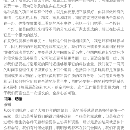
花费一年，因为它涉及的点实在是太多了。
这种类型的项目通常有个特点，就是你要想把它做得好，你就得做所有的
事情，包括机电工程、精装、家具和灯具，我们需要把这些东西全部糅合
在一起。你能在效果图上看到的所有事物，包括一个门把手、一个按钮、
一个灯，都是由我们来指导不同的分包或者厂家去完成的，所以在协调上
它是一个很大的挑战。
在复杂程度和协调难度上，能和这个科技馆相媲美的，我想只有环球影城
了，因为科技的主题其实是非常宽泛的。我们在欧洲或者美国看到的科技
博物馆或者展览馆，主要是以大空间做装置为主，但国内现在其实对环境
的需求要比国外更高，它可能还更希望更华丽一些，更适合拍照一些，所
以我们是要在打造场景的同时还能够展示它的科技含量。我们花了一两周
的时间来整理任务书里要求的上百个道具，包括其中很多玩具都是直接从
德国或美国采购的，还有很多具有科普性质的装置等等，我们需要去思考
和设计如何把它们放在合适的场景当中，同时还要把不同的科技主题融合
到4层楼（每层层高达到10米）的空间中去。这个工作量是非常巨大的，对
于我们而言也是一次漫长的、全身心的考验。
回顾、感悟
张迪
从06年到现在，做了大概17年的建筑师，我的感受就是建筑师特别像一个
杂家，我们总是希望我们的设计能够达到一个很高的完成度，但是在这个
过程中发生的各种问题都需要你去协调和调整，所以最后的结果就是你什
么都会管。我们有时候做项目，明明景观都不在我们合同内，我们不需要