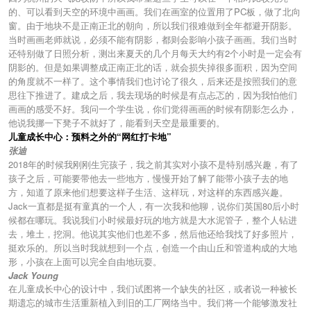
的、可以看到天空的环境中画画。我们在画室的位置用了PC板，做了北向
窗。由于地块不是正南正北的朝向，所以我们很难做到全年都避开阴影。
当时画画老师就说，必须不能有阴影，都则会影响小孩子画画。我们当时
还特别做了日照分析，测出来夏天的几个月每天大约有2个小时是一定会有
阴影的。但是如果调整成正南正北的话，就会损失掉很多面积，因为空间
的角度就不一样了。这个事情我们也讨论了很久，后来还是按照我们的意
思往下推进了。建成之后，我去现场的时候是有点忐忑的，因为我怕他们
画画的感受不好。我问一个学生说，你们觉得画画的时候有阴影怎么办，
他说我挪一下凳子不就好了，能看到天空是最重要的。
儿童成长中心：预料之外的“网红打卡地”
张迪
2018年的时候我刚刚生完孩子，我之前其实对小孩不是特别感兴趣，有了
孩子之后，可能要带他去一些地方，慢慢开始了解了能带小孩子去的地
方，知道了原来他们想要这样子生活、这样玩，对这样的东西感兴趣。
Jack一直都是挺有童真的一个人，有一次我和他聊，说你们英国80后小时
候都在哪玩。我说我们小时候最好玩的地方就是大水泥管子，整个人钻进
去，堆土，挖洞。他说其实他们也差不多，然后他还给我找了好多照片，
挺欢乐的。所以当时我就想到一个点，创造一个由山丘和管道构成的大地
形，小孩在上面可以完全自由地玩耍。
Jack Young
在儿童成长中心的设计中，我们试图将一个缺失的社区，或者说一种被长
期遗忘的城市生活重新植入到旧的工厂网络当中。我们将一个能够激发社