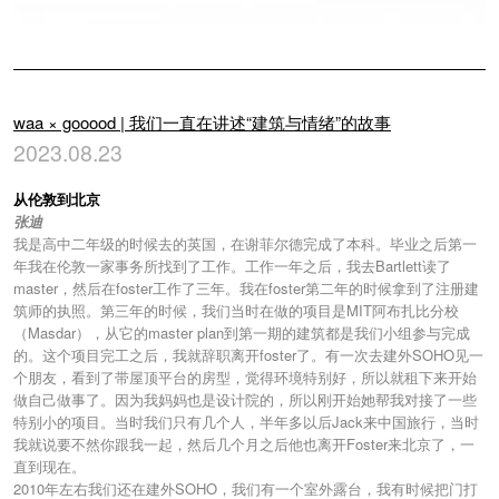
waa × gooood | 我们一直在讲述“建筑与情绪”的故事
2023.08.23
从伦敦到北京
张迪
我是高中二年级的时候去的英国，在谢菲尔德完成了本科。毕业之后第一
年我在伦敦一家事务所找到了工作。工作一年之后，我去Bartlett读了
master，然后在foster工作了三年。我在foster第二年的时候拿到了注册建
筑师的执照。第三年的时候，我们当时在做的项目是MIT阿布扎比分校
（Masdar），从它的master plan到第一期的建筑都是我们小组参与完成
的。这个项目完工之后，我就辞职离开foster了。有一次去建外SOHO见一
个朋友，看到了带屋顶平台的房型，觉得环境特别好，所以就租下来开始
做自己做事了。因为我妈妈也是设计院的，所以刚开始她帮我对接了一些
特别小的项目。当时我们只有几个人，半年多以后Jack来中国旅行，当时
我就说要不然你跟我一起，然后几个月之后他也离开Foster来北京了，一
直到现在。
2010年左右我们还在建外SOHO，我们有一个室外露台，我有时候把门打