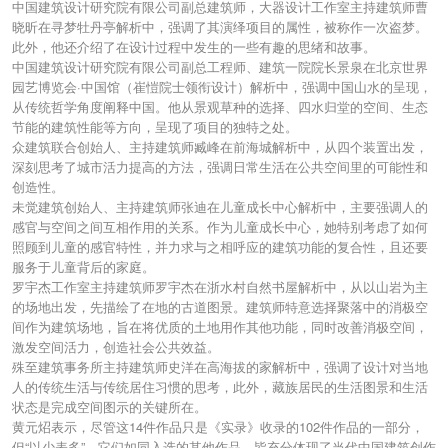
中国建筑设计研究院有限公司副总建筑师，大器设计工作室主持建筑师曹
晓昕在寻梦牡丹亭解析中，强调了其演绎项目的属性，被称作一次盗梦。
此外，他还介绍了在设计过程中发生的一些有趣的思绪和故事。
中国建筑设计研究院有限公司副总工程师、建筑一院院长景泉在北京世界
园艺博览会·中国馆（崔愷院士领衔设计）解析中，强调中国山水的呈现，
从传统哲学角度阐释中国。他从景观草种的选择、四水归堂的空间、生态
节能的建筑性能等方向，呈现了项目的独特之处。
众建筑联合创始人、主持建筑师臧峰在前海城解析中，从四个装置出发，
深刻思考了城市活力提高的方法，强调日常生活在公共空间里的可能性和
创造性。
未觉建筑创始人、主持建筑师张迪在儿童成长中心解析中，主要强调人的
感官与空间之间互相作用的关系。作为儿童成长中心，她特别考虑了如何
照顾到儿童的感官特性，并力求与之相呼应的建筑功能的复合性，且还要
服务于儿童背后的家庭。
罗宇杰工作室主持建筑师罗宇杰在浙水村自然书屋解析中，从以山岩为主
的场地出发，先描绘了在地的古道图景。建筑师特意选择聚落中的消极空
间作为建筑场地，旨在将优质的土地用作其他功能，同时改善消极空间，
激发空间活力，创造社会公共效益。
殊至建筑事务所主持建筑师史洋在高海拔的家解析中，强调了设计对当地
人的传统生活与传统居住习惯的思考，此外，藏族居民的生活图景和生活
状态是完成空间图示的关键所在。
黄元炤表示，尽管这14件作品只是《实录》收录的102件作品的一部分，
但“以少表多”，它们如同入选的其他作品，皆充分体现了当代中国建筑创作