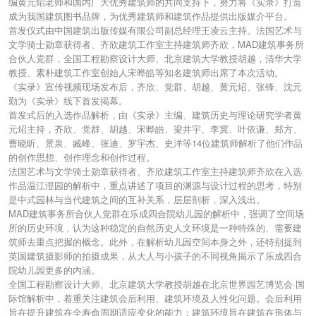
编黄元炤老师和国内广大优秀建筑师的共同支持下，努力将《实录》打造
成为我国建筑图书品牌，为优秀建筑师和建筑作品提供出版媒介平台。
首发仪式由中国建筑出版传媒有限公司副总经理王凌云主持。法国艺术与
文学骑士勋章获得者、齐欣建筑工作室主持建筑师齐欣，MAD建筑事务所
合伙人党群，全国工程勘察设计大师、北京建筑大学教授胡越，清华大学
教授、素朴建筑工作室创始人宋晔皓等知名建筑师出席了本次活动。
《实录》宣传视频现场发布后，齐欣、党群、胡越、黄元炤、张锋、沈元
勤为《实录》线下首发揭幕。
首发式后的入选作品解析，由《实录》主编、建筑历史与理论研究学者黄
元炤主持，齐欣、党群、胡越、宋晔皓、梁井宇、李冀、叶依谦、郑方、
曹晓昕、景泉、臧峰、张迪、罗宇杰、史洋等14位建筑师解析了他们作品
的创作思想、创作理念和创作过程。
法国艺术与文学骑士勋章获得者、齐欣建筑工作室主持建筑师齐欣在入选
作品温江澄园的解析中，重点讲述了项目的渊源与设计过程的思考，特别
是中式园林与当代建筑之间的互补关系，层层剖析，深入浅出。
MAD建筑事务所合伙人党群在乐成四合院幼儿园的解析中，强调了空间场
所的历史环境，认为这种稳定的自然历史人文环境是一种特殊的、需要建
筑师去重点把握的概念。此外，在解析幼儿园空间本身之外，还特别提到
英国建筑摄影师的拍摄成果，从大人与小孩子的不同视角揭示了乐成四合
院幼儿园更多的内涵。
全国工程勘察设计大师、北京建筑大学教授胡越在北京世界园艺博览会·国
际馆解析中，着重关注建筑会后利用、建筑环境及人性化问题。会后利用
旨在提升建筑在全寿命周期适应变化的能力；建筑环境旨在建筑在形体与