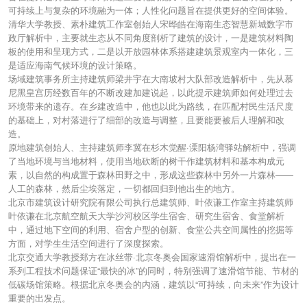
可持续上与复杂的环境融为一体；人性化问题旨在提供更好的空间体验。
清华大学教授、素朴建筑工作室创始人宋晔皓在海南生态智慧新城数字市
政厅解析中，主要就生态从不同角度剖析了建筑的设计，一是建筑材料陶
板的使用和呈现方式，二是以开放园林体系搭建建筑景观室内一体化，三
是适应海南气候环境的设计策略。
场域建筑事务所主持建筑师梁井宇在大南坡村大队部改造解析中，先从慕
尼黑皇宫历经数百年的不断改建加建说起，以此提示建筑师如何处理过去
环境带来的遗存。在乡建改造中，他也以此为路线，在匹配村民生活尺度
的基础上，对村落进行了细部的改造与调整，且要能要被后人理解和改
造。
原地建筑创始人、主持建筑师李冀在杉木觉醒·溧阳杨湾驿站解析中，强调
了当地环境与当地材料，使用当地砍断的树干作建筑材料和基本构成元
素，以自然的构成置于森林田野之中，形成这些森林中另外一片森林——
人工的森林，然后尘埃落定，一切都回归到他出生的地方。
北京市建筑设计研究院有限公司执行总建筑师、叶依谦工作室主持建筑师
叶依谦在北京航空航天大学沙河校区学生宿舍、研究生宿舍、食堂解析
中，通过地下空间的利用、宿舍户型的创新、食堂公共空间属性的挖掘等
方面，对学生生活空间进行了深度探索。
北京交通大学教授郑方在冰丝带·北京冬奥会国家速滑馆解析中，提出在一
系列工程技术问题保证“最快的冰”的同时，特别强调了速滑馆节能、节材的
低碳场馆策略。根据北京冬奥会的内涵，建筑以“可持续，向未来”作为设计
重要的出发点。